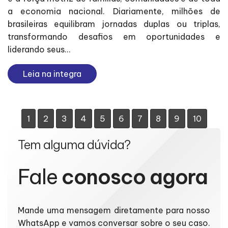
a economia nacional. Diariamente, milhões de
brasileiras equilibram jornadas duplas ou triplas,
transformando desafios em oportunidades e
liderando seus...
Leia na integra
1
2
3
4
5
6
7
8
9
10
Tem alguma dúvida?
Fale
conosco agora
Mande uma mensagem diretamente para nosso
WhatsApp e vamos conversar sobre o seu caso.