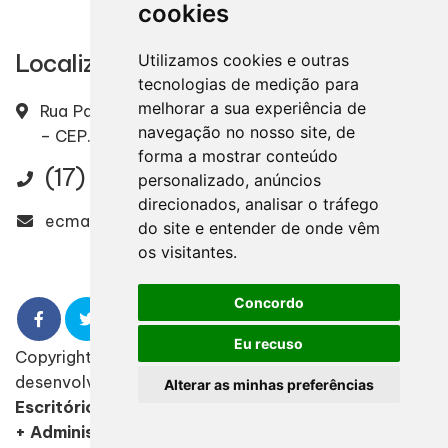
cookies
Localização
Utilizamos cookies e outras
tecnologias de medição para
melhorar a sua experiência de
Rua Padre Ernesto, 2328 – Centro – Mirassol / SP
navegação no nosso site, de
– CEP. 15130-000
forma a mostrar conteúdo
(17) 3243-7020
personalizado, anúncios
direcionados, analisar o tráfego
ecmazocato@ecmazocato.com.br
do site e entender de onde vêm
os visitantes.
Concordo
Eu recuso
Copyright
2022 - 2026
Design e
desenvolvimento
Alterar as minhas preferências
Escritório Contábil Mazocato
+ Administrador